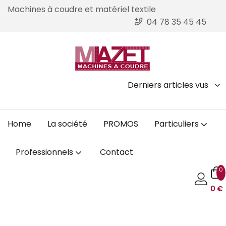
Machines à coudre et matériel textile
04 78 35 45 45
Derniers articles vus
Home
La société
PROMOS
Particuliers
Professionnels
Contact
0
0
€