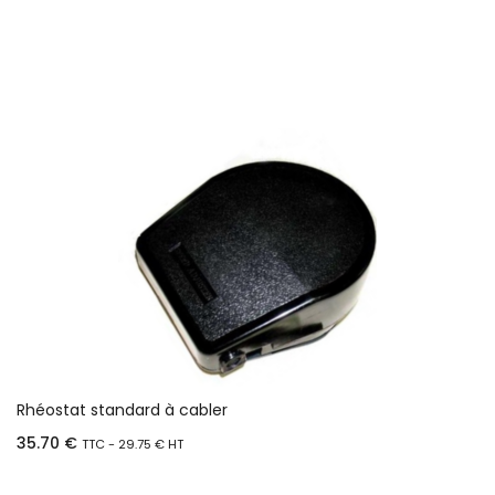
Ajouter au panier
Rhéostat standard à cabler
35.70
€
TTC -
29.75
€
HT
Ajouter au panier