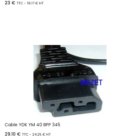
23
€
TTC -
19.17
€
HT
Ajouter au panier
Cable YDK YM 40 BPP 345
29.10
€
TTC -
24.25
€
HT