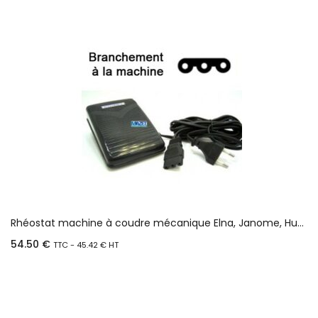
Rhéostat machine à coudre mécanique Elna, Janome, Husqvarna, Babylock…
54.50
€
TTC -
45.42
€
HT
Ajouter au panier