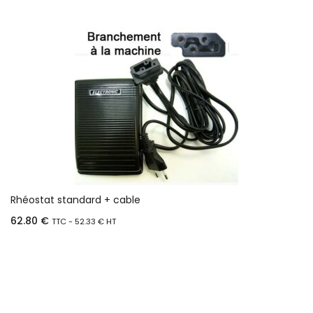
Rhéostat standard + cable
62.80
€
TTC -
52.33
€
HT
Ajouter au panier