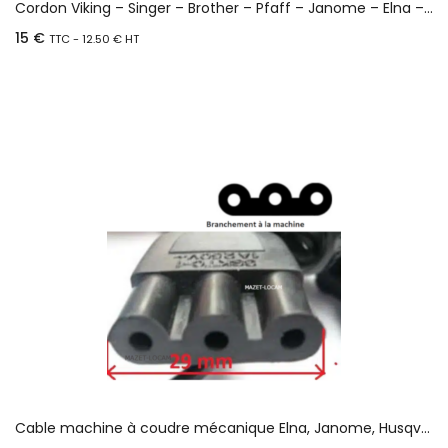
Cordon Viking – Singer – Brother – Pfaff – Janome – Elna – Husqvarna
15
€
TTC -
12.50
€
HT
Ajouter au panier
Cable machine à coudre mécanique Elna, Janome, Husqvarna, Babylock…