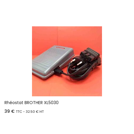
Rhéostat BROTHER XL5030
39
€
TTC -
32.50
€
HT
Ajouter au panier