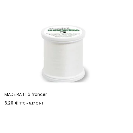
MADEIRA fil à froncer
6.20
€
TTC -
5.17
€
HT
Ajouter au panier