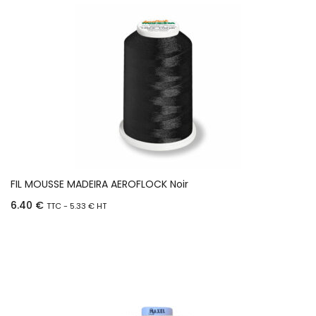
FIL MOUSSE MADEIRA AEROFLOCK Noir
6.40
€
TTC -
5.33
€
HT
Ajouter au panier