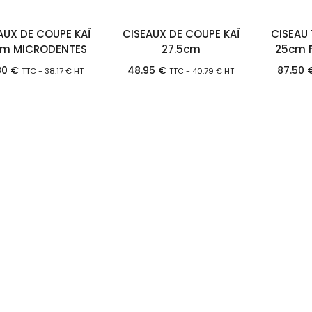
AUX DE COUPE KAÏ
CISEAUX DE COUPE KAÏ
CISEAU
cm MICRODENTES
27.5cm
25cm F
80
€
48.95
€
87.50
TTC -
38.17
€
HT
TTC -
40.79
€
HT