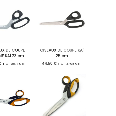
UX DE COUPE
CISEAUX DE COUPE KAÏ
NE KAÏ 23 cm
25 cm
€
44.50
€
TTC -
28.17
€
HT
TTC -
37.08
€
HT