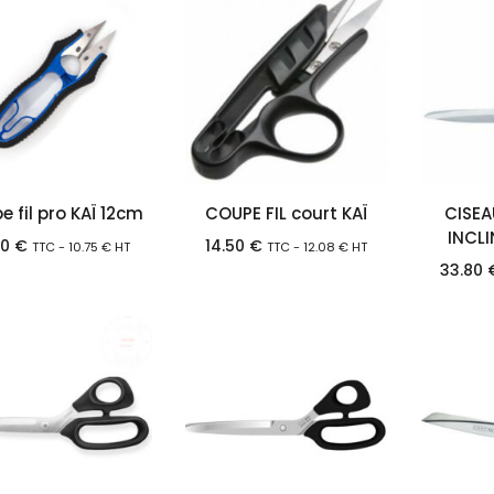
 fil pro KAÏ 12cm
COUPE FIL court KAÏ
CISEA
INCLI
90
€
14.50
€
TTC -
10.75
€
HT
TTC -
12.08
€
HT
33.80