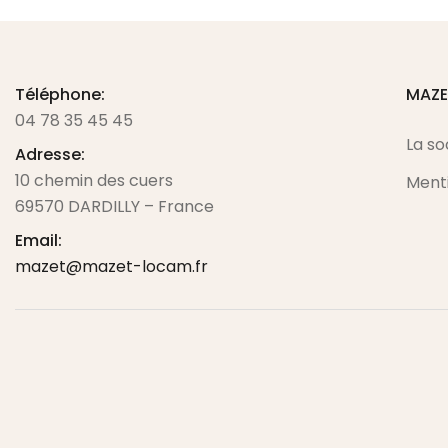
Téléphone:
MAZ
04 78 35 45 45
La so
Adresse:
10 chemin des cuers
Menti
69570 DARDILLY – France
Email:
mazet@mazet-locam.fr