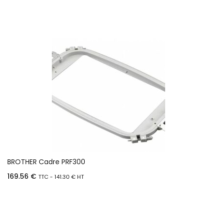
BROTHER Cadre PRF300
169.56
€
TTC -
141.30
€
HT
Ajouter au panier