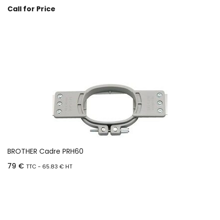
Call for Price
Prix sur demande
BROTHER Cadre PRH60
79
€
TTC -
65.83
€
HT
Ajouter au panier