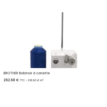
BROTHER Bobinoir à canette
262.68
€
TTC -
218.90
€
HT
Ajouter au panier