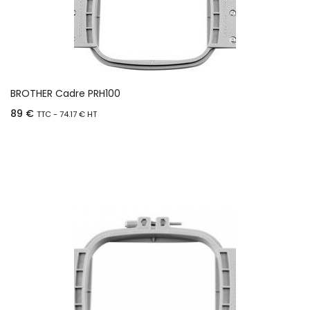
BROTHER Cadre PRH100
89
€
TTC -
74.17
€
HT
Ajouter au panier