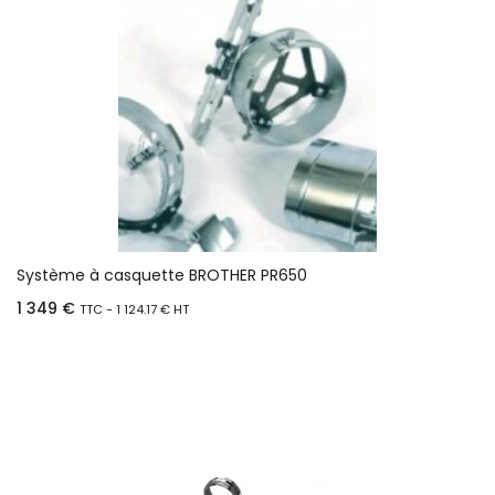
Système à casquette BROTHER PR650
1 349
€
TTC -
1 124.17
€
HT
Ajouter au panier