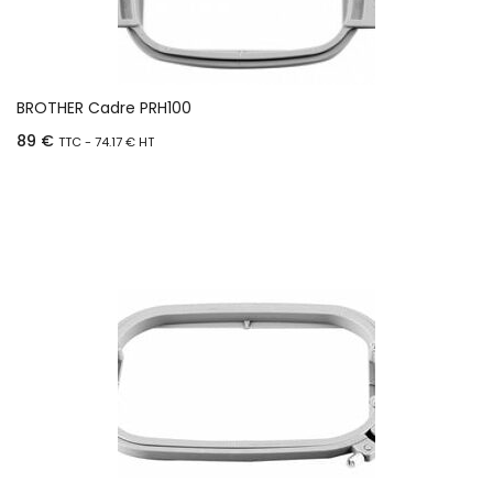
BROTHER Cadre PRH100
89
€
TTC -
74.17
€
HT
Ajouter au panier