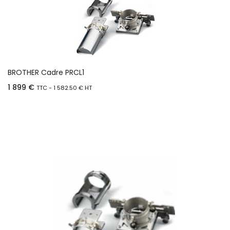
BROTHER Cadre PRCL1
1 899
€
TTC -
1 582.50
€
HT
Ajouter au panier