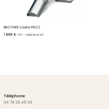
BROTHER Cadre PRCL1
1 899
€
TTC -
1 582.50
€
HT
Ajouter au panier
Téléphone:
04 78 35 45 45