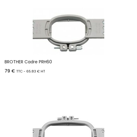
BROTHER Cadre PRH60
79
€
TTC -
65.83
€
HT
Ajouter au panier