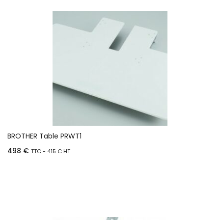
BROTHER Table PRWT1
498
€
TTC -
415
€
HT
Ajouter au panier