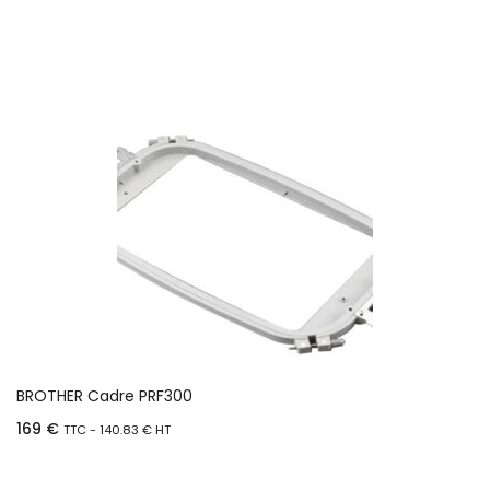
Ajouter au panier
BROTHER Cadre PRF300
169
€
TTC -
140.83
€
HT
Ajouter au panier