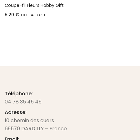
Coupe-fil Fleurs Hobby Gift
5.20
€
TTC -
4.33
€
HT
Ajouter au panier
Téléphone:
04 78 35 45 45
Adresse:
10 chemin des cuers
69570 DARDILLY – France
Email: