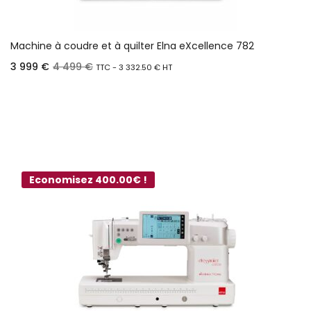
Machine à coudre et à quilter Elna eXcellence 782
3 999
€
4 499
€
TTC -
3 332.50
€
HT
Ajouter au panier
Economisez 400.00€ !