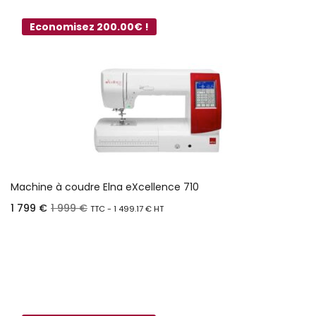
Economisez 200.00€ !
Machine à coudre Elna eXcellence 710
1 799
€
1 999
€
TTC -
1 499.17
€
HT
Ajouter au panier