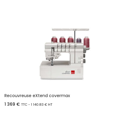
Recouvreuse eXtend covermax
1 369
€
TTC -
1 140.83
€
HT
Ajouter au panier