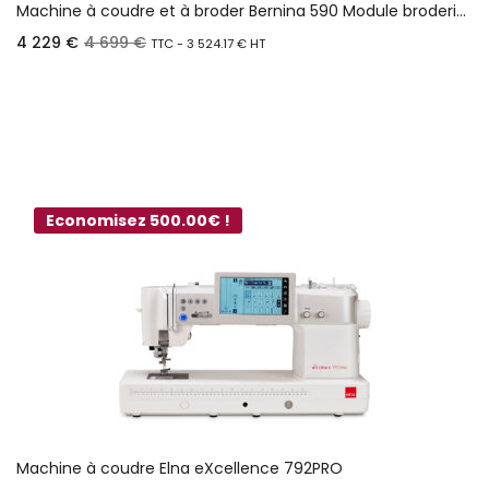
Machine à coudre et à broder Bernina 590 Module broderie inclus
4 229
€
4 699
€
TTC -
3 524.17
€
HT
Ajouter au panier
Economisez 500.00€ !
Machine à coudre Elna eXcellence 792PRO