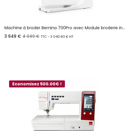
Machine à broder Bernina 700Pro avec Module broderie inclus
3 649
€
4 049
€
TTC -
3 040.83
€
HT
Ajouter au panier
Economisez 500.00€ !