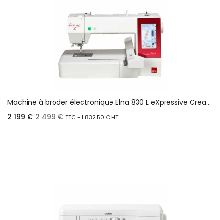
Machine à broder électronique Elna 830 L eXpressive Creative edition
2 199
€
2 499
€
TTC -
1 832.50
€
HT
Ajouter au panier