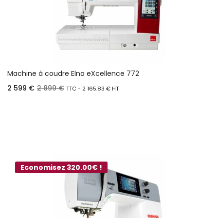
Machine à coudre Elna eXcellence 772
2 599
€
2 899
€
TTC -
2 165.83
€
HT
Ajouter au panier
Economisez 320.00€ !