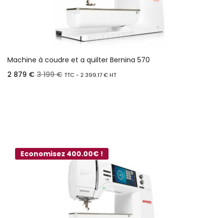
Machine à coudre et a quilter Bernina 570
2 879
€
3 199
€
TTC -
2 399.17
€
HT
Ajouter au panier
Economisez 400.00€ !