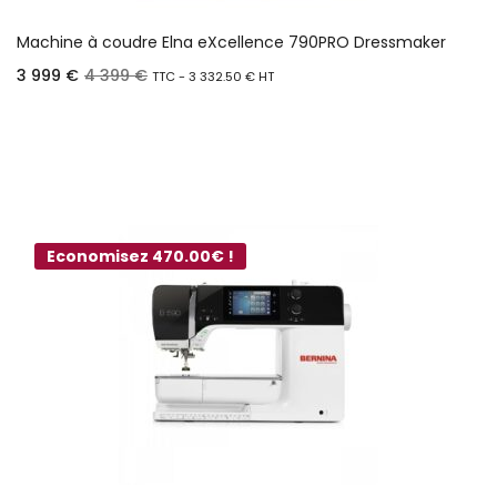
Machine à coudre Elna eXcellence 790PRO Dressmaker
3 999
€
4 399
€
TTC -
3 332.50
€
HT
Ajouter au panier
Economisez 470.00€ !