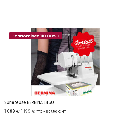
Ajouter au panier
Economisez 110.00€ !
Surjeteuse BERNINA L460
1 089
€
1 199
€
TTC -
907.50
€
HT
Ajouter au panier