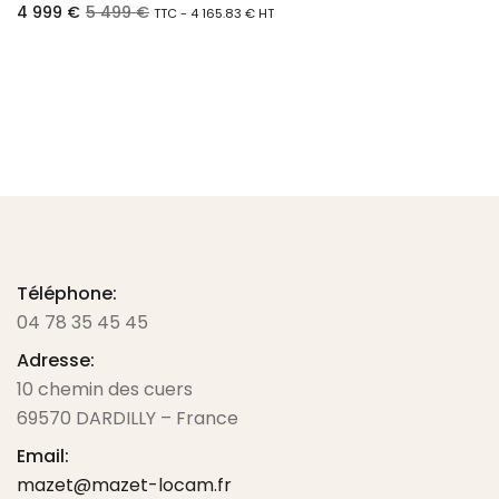
4 999
€
5 499
€
TTC -
4 165.83
€
HT
Ajouter au panier
Téléphone:
04 78 35 45 45
Adresse:
10 chemin des cuers
69570 DARDILLY – France
Email:
mazet@mazet-locam.fr