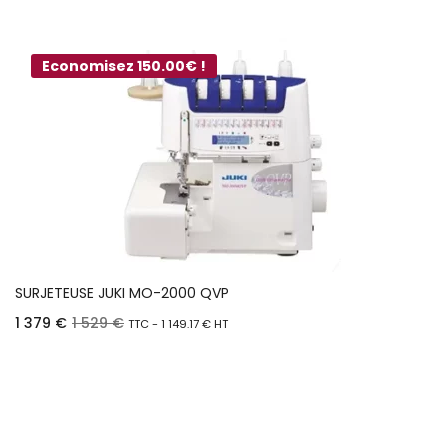
Economisez 150.00€ !
SURJETEUSE JUKI MO-2000 QVP
1 379
€
1 529
€
TTC -
1 149.17
€
HT
Ajouter au panier