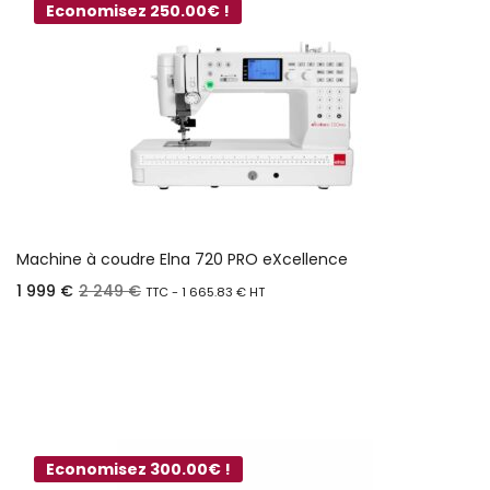
Economisez 250.00€ !
Machine à coudre Elna 720 PRO eXcellence
1 999
€
2 249
€
TTC -
1 665.83
€
HT
Ajouter au panier
Economisez 300.00€ !