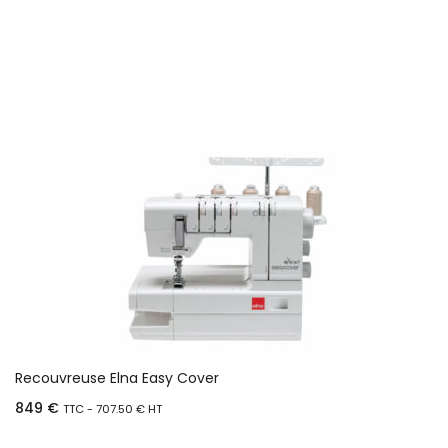
Prix sur demande
Recouvreuse Elna Easy Cover
849
€
TTC -
707.50
€
HT