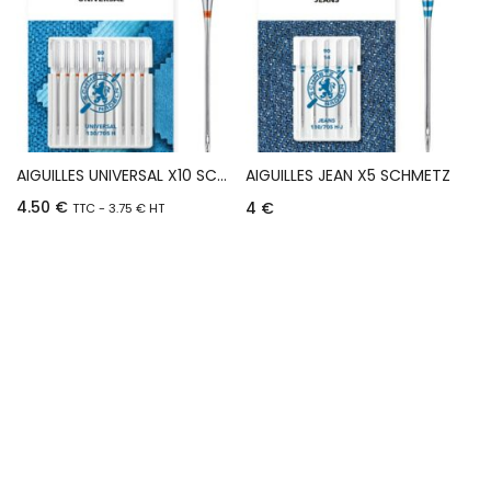
AIGUILLES UNIVERSAL X10 SCHMETZ – Ø80
AIGUILLES JEAN X5 SCHMETZ
4.50
€
4
€
TTC -
3.75
€
HT
Choix des options
Ajouter au panier