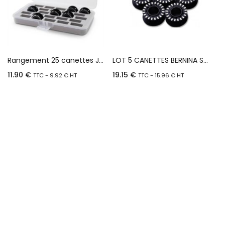
Rangement 25 canettes Jumbo BERNINA
LOT 5 CANETTES BERNINA SERIE 7,5,4
11.90
€
19.15
€
TTC -
9.92
€
HT
TTC -
15.96
€
HT
Ajouter au panier
Ajouter au panier