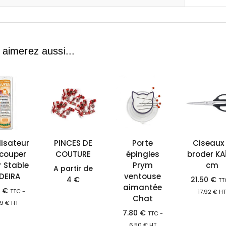
 aimerez aussi...
lisateur
PINCES DE
Porte
Ciseaux
couper
COUTURE
épingles
broder KAÏ
 Stable
Prym
cm
A partir de
DEIRA
ventouse
4
€
21.50
€
TT
aimantée
5
€
TTC -
17.92
€
H
Chat
29
€
HT
7.80
€
TTC -
6.50
€
HT