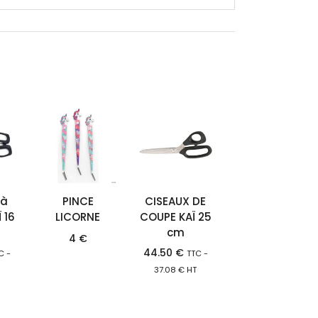
 à
PINCE
CISEAUX DE
 16
LICORNE
COUPE KAÏ 25
cm
4
€
44.50
€
C -
TTC -
T
37.08
€
HT