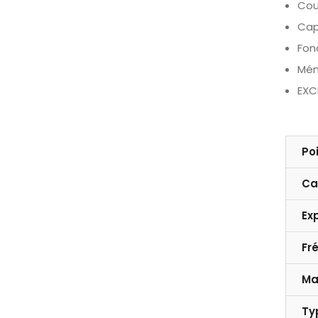
Cou
Cap
Fon
Mém
EXC
Po
Ca
Ex
Fr
Ma
Ty