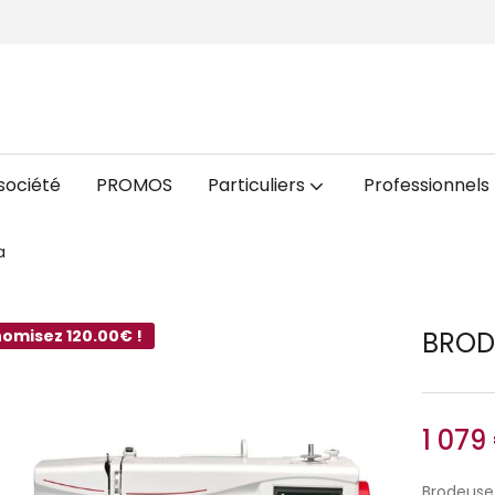
société
PROMOS
Particuliers
Professionnels
a
omisez 120.00€ !
BROD
1 079
Brodeuse