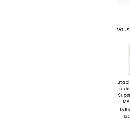
Vous
Stabi
à dé
Super
MA
15.9
13.