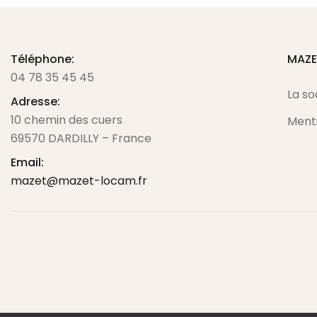
Téléphone:
MAZ
04 78 35 45 45
La so
Adresse:
10 chemin des cuers
Menti
69570 DARDILLY – France
Email:
mazet@mazet-locam.fr