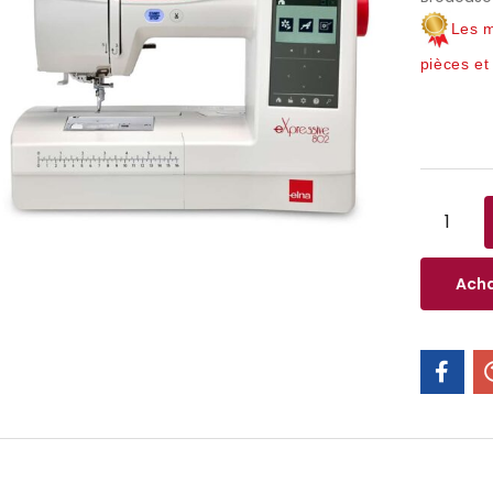
Les m
pièces e
Acha