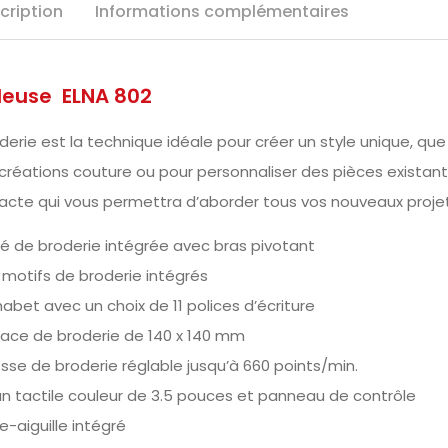
cription
Informations complémentaires
deuse ELNA 802
derie est la technique idéale pour créer un style unique, qu
créations couture ou pour personnaliser des pièces existant
cte qui vous permettra d’aborder tous vos nouveaux projet
té de broderie intégrée avec bras pivotant
 motifs de broderie intégrés
habet avec un choix de 11 polices d’écriture
face de broderie de 140 x 140 mm
esse de broderie réglable jusqu’à 660 points/min.
an tactile couleur de 3.5 pouces et panneau de contrôle
le-aiguille intégré