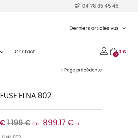
04 78 35 45 45
Derniers articles vus
Contact
0
€
0
Page précédente
EUSE ELNA 802
€
1 199
€
899.17
€
TTC -
HT
 ELNA 802