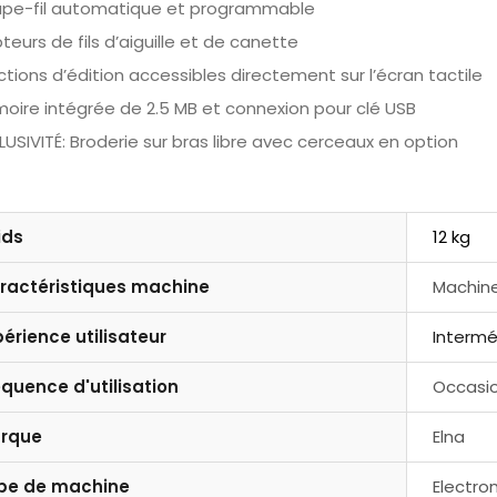
pe-fil automatique et programmable
teurs de fils d’aiguille et de canette
ctions d’édition accessibles directement sur l’écran tactile
oire intégrée de 2.5 MB et connexion pour clé USB
LUSIVITÉ: Broderie sur bras libre avec cerceaux en option
ids
12 kg
ractéristiques machine
Machine
périence utilisateur
Intermé
équence d'utilisation
Occasio
rque
Elna
pe de machine
Electro