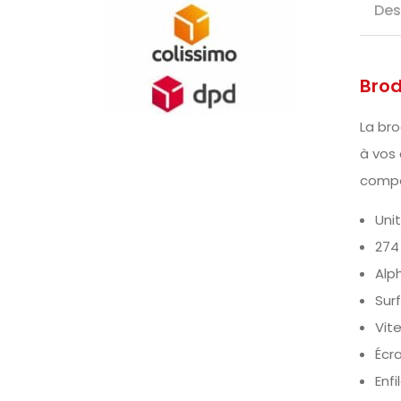
Des
Bro
La bro
à vos 
compa
Uni
274
Alp
Sur
Vit
Écr
Enfi