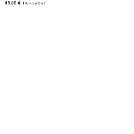
46.80
€
TTC -
39
€
HT
Ajouter au panier
Machine à cranter manuelle