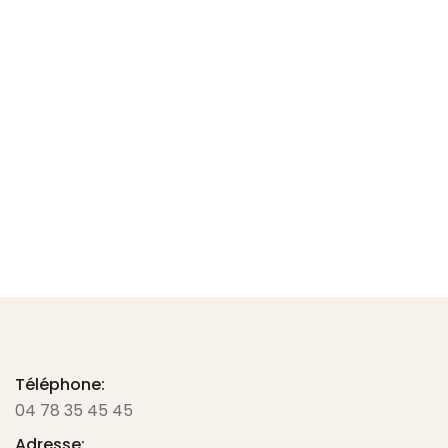
CISEAU TEC X ARAMIDE 25cm FINNY KRETZER
87.50
€
TTC -
72.92
€
HT
Ajouter au panier
Téléphone:
04 78 35 45 45
Adresse: