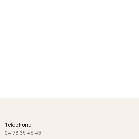
CISEAU TEC X ARAMIDE 25cm FINNY KRETZER
87.50
€
TTC -
72.92
€
HT
Ajouter au panier
Téléphone:
04 78 35 45 45