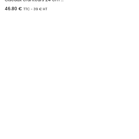
46.80
€
TTC -
39
€
HT
Ajouter au panier
Machine à cranter manuelle