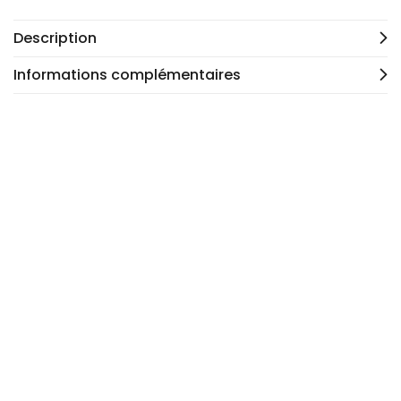
Description
Informations complémentaires
Plaque à aiguille BERNINA 1008,1080, 1120… ref 0016337100