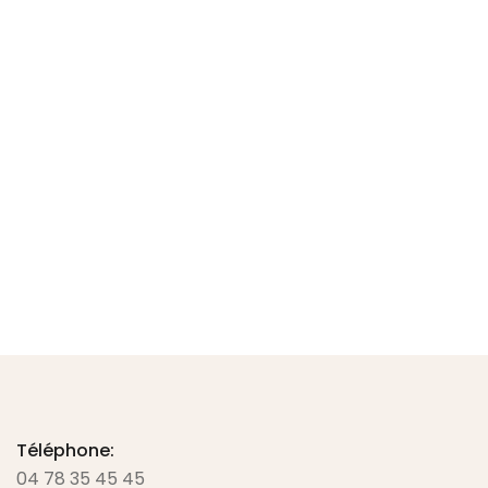
Plaque à aiguille Elna 8000 / 9000
37.50
€
TTC -
31.25
€
HT
Ajouter au panier
Téléphone:
04 78 35 45 45