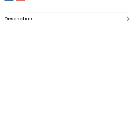
Description
PIQUEUSE SIMPLE ENTRAINEMENT DURKOPP ADLER DA261