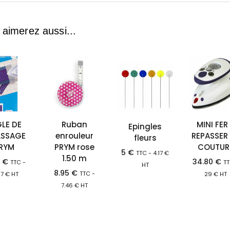
 aimerez aussi...
LE DE
Ruban
MINI FER
Epingles
ASSAGE
enrouleur
REPASSER
fleurs
RYM
PRYM rose
COUTUR
5
€
TTC -
4.17
€
1.50 m
0
€
34.80
€
TTC -
TT
HT
8.95
€
TTC -
67
€
HT
29
€
HT
7.46
€
HT