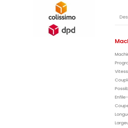
Des
Mach
Machi
Progr
Vites
Couple
Possib
Enfile
Coupe-
Longu
Large