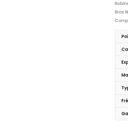
Bobin
Bras li
Compa
Po
Ca
Ex
Ma
Ty
Fr
Ga