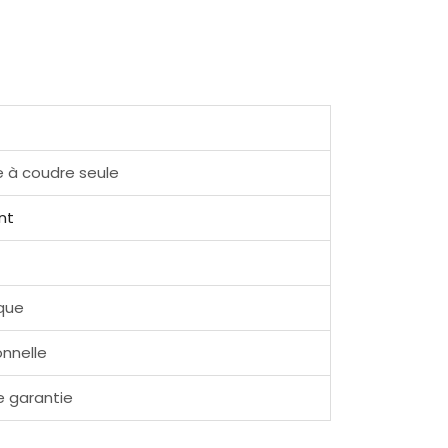
 à coudre seule
nt
que
nnelle
e garantie