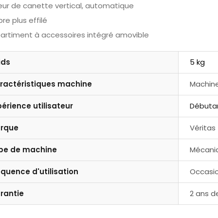
eur de canette vertical, automatique
bre plus effilé
rtiment à accessoires intégré amovible
ids
5 kg
ractéristiques machine
Machine
périence utilisateur
Débuta
rque
Véritas
pe de machine
Mécani
équence d'utilisation
Occasio
rantie
2 ans d