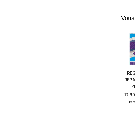
Vous
REG
REP
P
12.8
10.