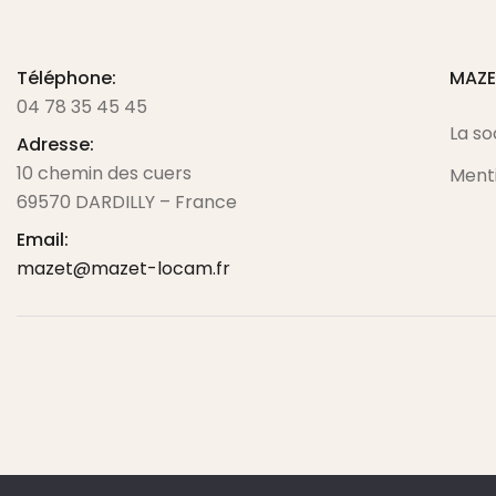
Téléphone:
MAZ
04 78 35 45 45
La so
Adresse:
10 chemin des cuers
Menti
69570 DARDILLY – France
Email:
mazet@mazet-locam.fr