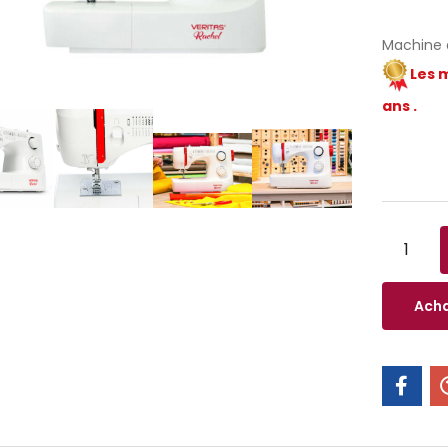
Machine 
Les 
ans .
Acha