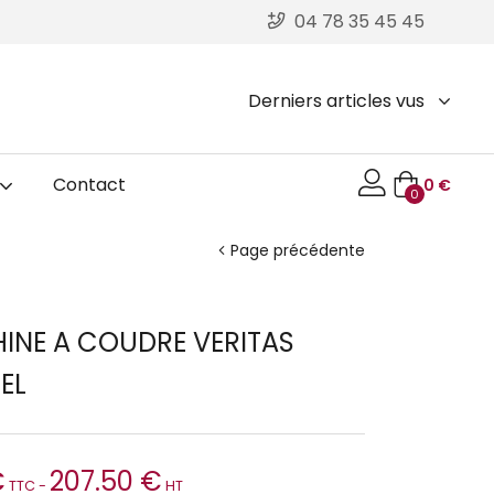
04 78 35 45 45
Derniers articles vus
Contact
0
€
0
Page précédente
INE A COUDRE VERITAS
EL
€
207.50
€
TTC -
HT