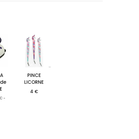
 A
PINCE
 de
LICORNE
E
4
€
C -