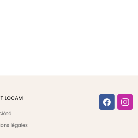
16R YU
ET LOCAM
ciété
ons légales