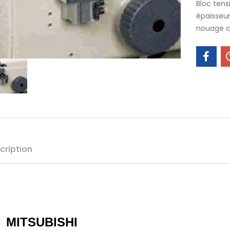
Bloc tens
épaisseu
nouage c
cription
MITSUBISHI