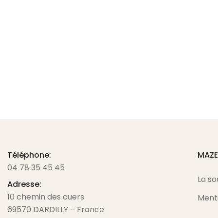
Automate de couture MITSUBISHI PLK J25
Call for Price
Téléphone:
MAZ
04 78 35 45 45
La so
Adresse:
10 chemin des cuers
Menti
69570 DARDILLY – France