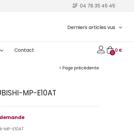
04 78 35 45 45
Derniers articles vus
Contact
0
€
0
Page précédente
UBISHI-MP-E10AT
r demande
HI-MP-E10AT