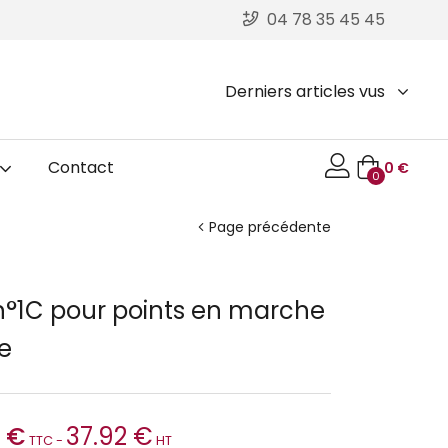
04 78 35 45 45
Derniers articles vus
Contact
0
€
0
Page précédente
n°1C pour points en marche
re
0
€
37.92
€
TTC -
HT