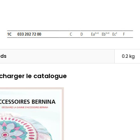
ids
0.2 kg
charger le catalogue