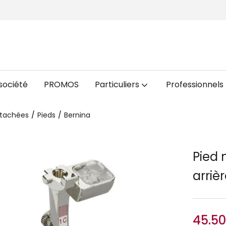
société
PROMOS
Particuliers
Professionnels
étachées
Pieds
Bernina
Pied 
arriè
45.5