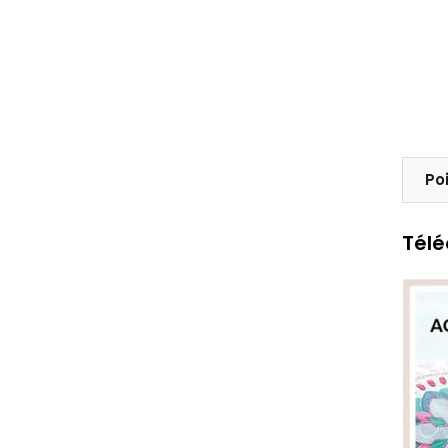
Po
Télé