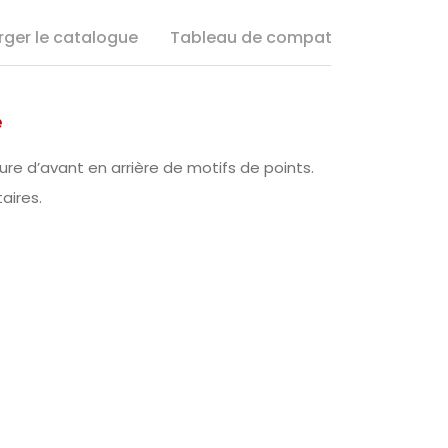
rger le catalogue
Tableau de compatibilité
e
ture d’avant en arrière de motifs de points.
taires.