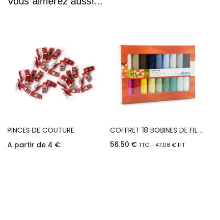
Vous aimerez aussi...
PINCES DE COUTURE
COFFRET 18 BOBINES DE FIL A COUDRE SERALON METTLER
56.50
€
A partir de
4
€
TTC -
47.08
€
HT
Choix des options
Ajouter au panier