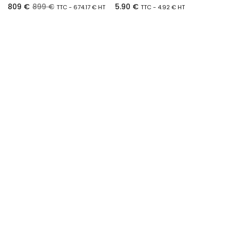
809
€
899
€
5.90
€
TTC -
674.17
€
HT
TTC -
4.92
€
HT
Ajouter au panier
Ajouter au panier
PINCES PORTE CANETTES PRYM