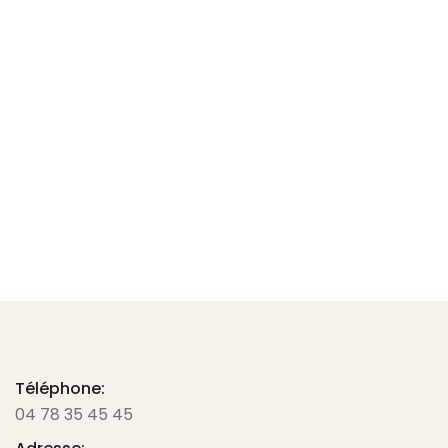
SAC MACHINE A COUDRE BROTHER
33
€
TTC -
27.50
€
HT
Ajouter au panier
Téléphone:
04 78 35 45 45