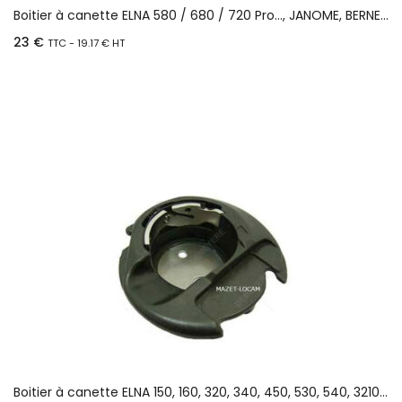
Boitier à canette ELNA 580 / 680 / 720 Pro…, JANOME, BERNETTE
23
€
TTC -
19.17
€
HT
Ajouter au panier
Boitier à canette ELNA 150, 160, 320, 340, 450, 530, 540, 3210 Jeans, 540, 540S… PFAFF, BERNETTE, HUSQVARNA, JANOME…