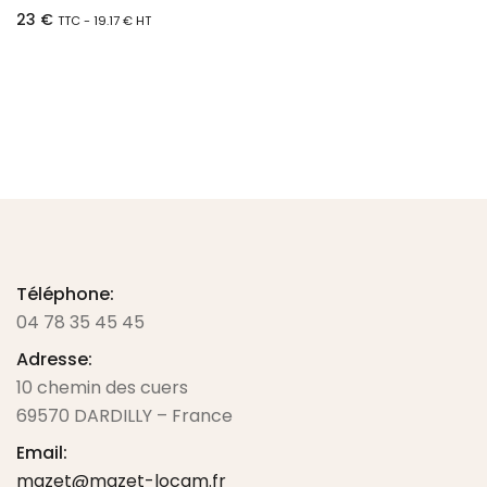
23
€
TTC -
19.17
€
HT
Ajouter au panier
Téléphone:
04 78 35 45 45
Adresse:
10 chemin des cuers
69570 DARDILLY – France
Email:
mazet@mazet-locam.fr