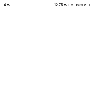
12.75
€
4
€
TTC -
10.63
€
HT
Choix des options
Ajouter au panier
Boitier à canette ELNA COMPUTER 5000 / 500 (anciennes)