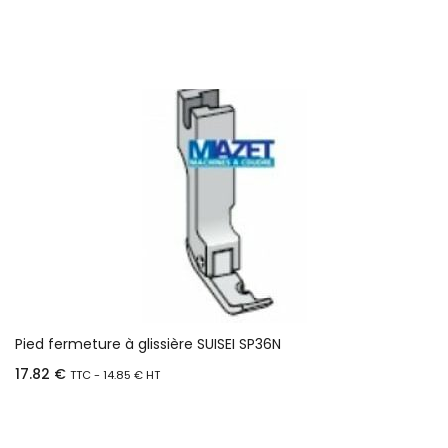
Pied fermeture à glissière SUISEI SP36N
17.82
€
TTC -
14.85
€
HT
Ajouter au panier