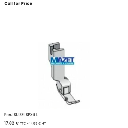
Call for Price
Prix sur demande
Pied SUISEI SP36 L
17.82
€
TTC -
14.85
€
HT