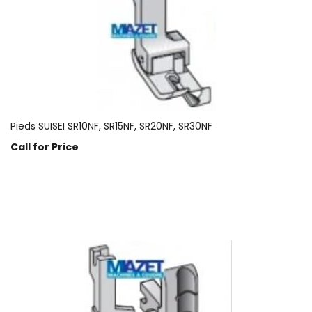
Pieds SUISEI SR10NF, SR15NF, SR20NF, SR30NF
Call for Price
Prix sur demande