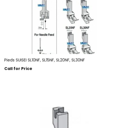
Pieds SUISEI SL10NF, SL15NF, SL20NF, SL30NF
Call for Price
Prix sur demande