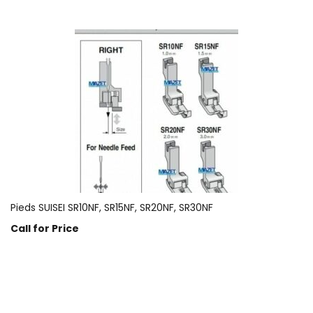
Pieds SUISEI SR10NF, SR15NF, SR20NF, SR30NF
Call for Price
Prix sur demande