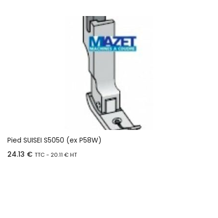
Pied SUISEI S5050 (ex P58W)
24.13
€
TTC -
20.11
€
HT
Ajouter au panier