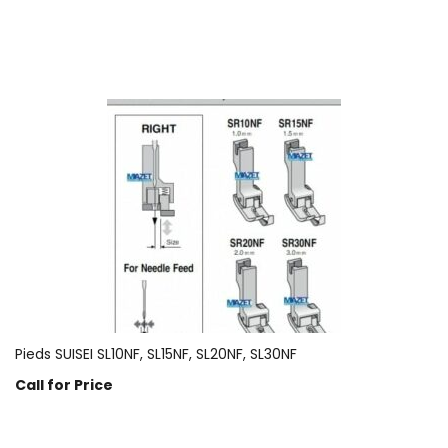
Prix sur demande
Pieds SUISEI SL10NF, SL15NF, SL20NF, SL30NF
Call for Price
Prix sur demande