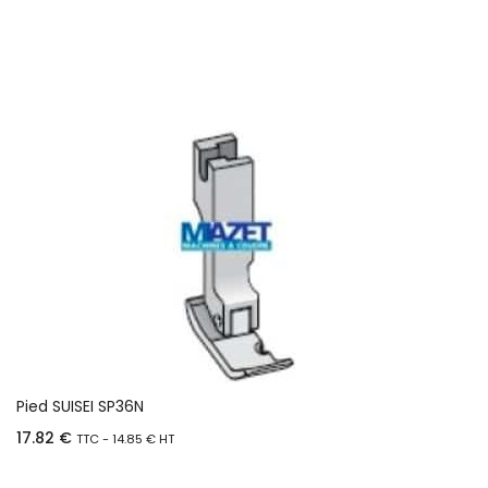
Ajouter au panier
Pied SUISEI SP36N
17.82
€
TTC -
14.85
€
HT
Ajouter au panier