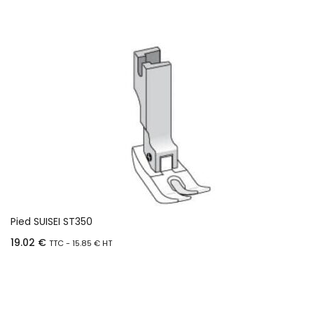
Pied SUISEI ST350
19.02
€
TTC -
15.85
€
HT
Ajouter au panier