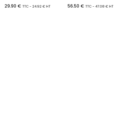
29.90
€
56.50
€
TTC -
24.92
€
HT
TTC -
47.08
€
HT
Ajouter au panier
Ajouter au panier
CANETTE BERNINA Série 7, 5, 4..