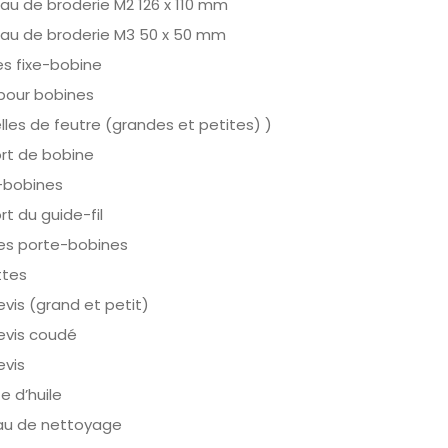
au de broderie M2 126 x 110 mm
au de broderie M3 50 x 50 mm
es fixe-bobine
 pour bobines
les de feutre (grandes et petites) )
rt de bobine
-bobines
t du guide-fil
es porte-bobines
tes
vis (grand et petit)
evis coudé
evis
e d’huile
au de nettoyage