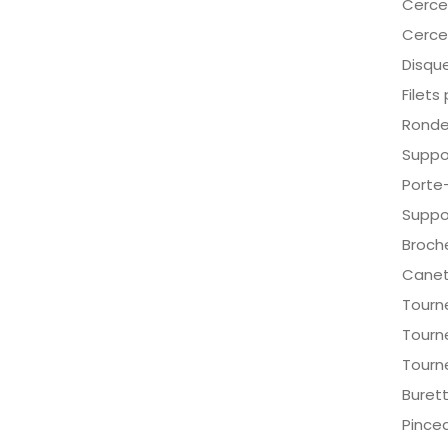
Cerce
Cerce
Disqu
Filets
Rondel
Suppo
Porte
Suppor
Broch
Canet
Tourne
Tourn
Tourn
Burett
Pince