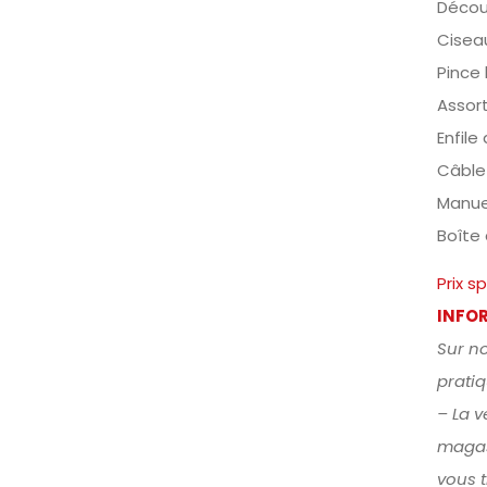
Décou
Cisea
Pince 
Assort
Enfile
Câble
Manuel
Boîte
Prix s
INFO
Sur no
prati
– La v
magas
vous t