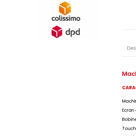
Des
Mach
CARA
Machin
Ecran 
Bobin
Touch