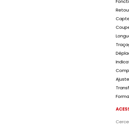
Foncti
Retou
Capteu
Coupe
Longu
Traça
Dépla
Indic
Compt
Ajust
Transf
Format
ACES
Cerce