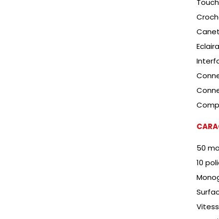
Touch
Croche
Canett
Eclair
Interf
Conne
Conne
Compa
CAR
A
50 mot
10 pol
Monog
Surfa
Vitess