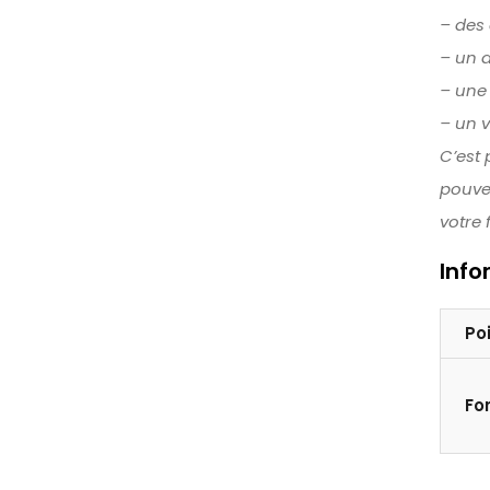
– des
– un a
– une 
– un 
C’est
pouve
votre 
Inf
Po
Fo