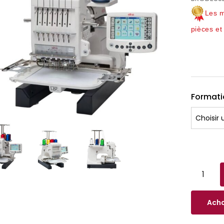
Les m
pièces e
Formati
Acha