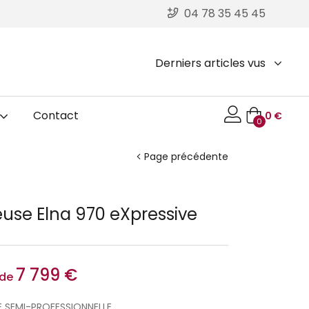
04 78 35 45 45
Derniers articles vus
Contact
0
€
0
Page précédente
use Elna 970 eXpressive
7 799
€
 de
 SEMI-PROFESSIONNELLE