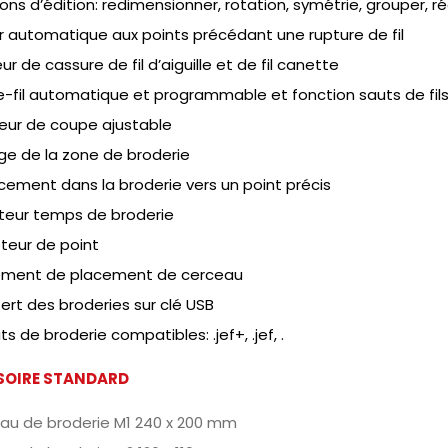
ons d’édition: redimensionner, rotation, symétrie, grouper, 
r automatique aux points précédant une rupture de fil
r de cassure de fil d’aiguille et de fil canette
-fil automatique et programmable et fonction sauts de fil
eur de coupe ajustable
ge de la zone de broderie
cement dans la broderie vers un point précis
ateur temps de broderie
eur de point
ement de placement de cerceau
ert des broderies sur clé USB
s de broderie compatibles: .jef+, .jef, .
SOIRE STANDARD
au de broderie M1 240 x 200 mm