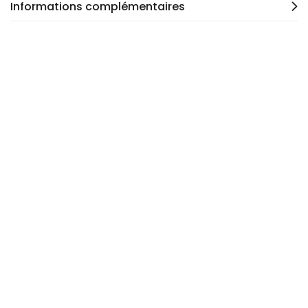
Informations complémentaires
Out of stock
Surjeteuse 3 fils Rimoldi OCCASION
Call for Price
Prix sur demande