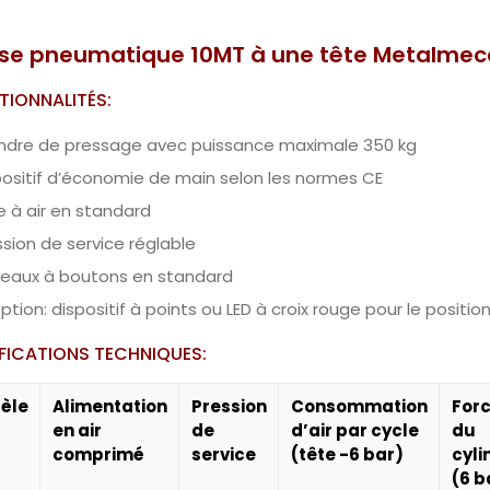
se pneumatique 10MT à une tête Metalmec
TIONNALITÉS:
indre de pressage avec puissance maximale 350 kg
positif d’économie de main selon les normes CE
re à air en standard
ssion de service réglable
teaux à boutons en standard
option: dispositif à points ou LED à croix rouge pour le posi
FICATIONS TECHNIQUES:
èle
Alimentation
Pression
Consommation
For
en air
de
d’air par cycle
du
comprimé
service
(tête -6 bar)
cyli
(6 b