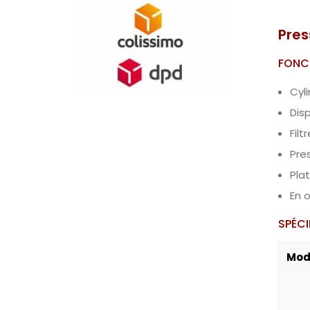
Pres
FONC
Cyl
Dis
Filt
Pre
Pla
En 
SPÉCI
Mod