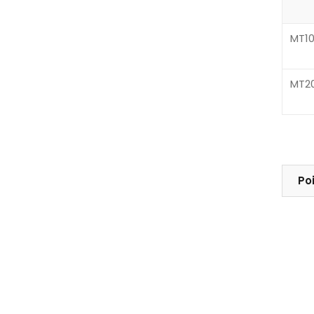
MT1
MT2
Po