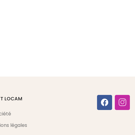
ET LOCAM
ciété
ons légales