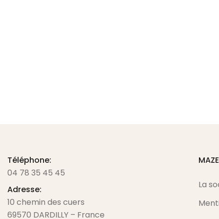
Presse Pneumatique 2 têtes
GS/D Metalmeccanica
Call for Price
Téléphone:
MAZ
04 78 35 45 45
La so
Adresse:
10 chemin des cuers
Menti
69570 DARDILLY – France