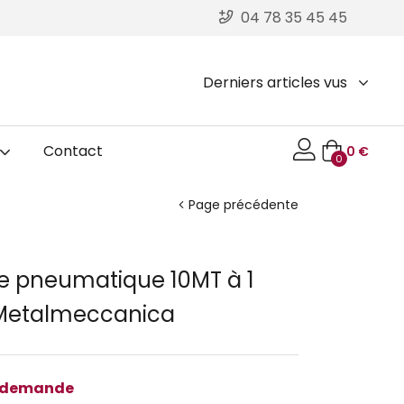
04 78 35 45 45
Derniers articles vus
Contact
0
€
0
Page précédente
e pneumatique 10MT à 1
 Metalmeccanica
r demande