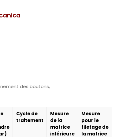
canica
tionnement des boutons,
ce
Cycle de
Mesure
Mesure
traitement
de la
pour le
ndre
matrice
filetage de
ar)
inférieure
la matrice