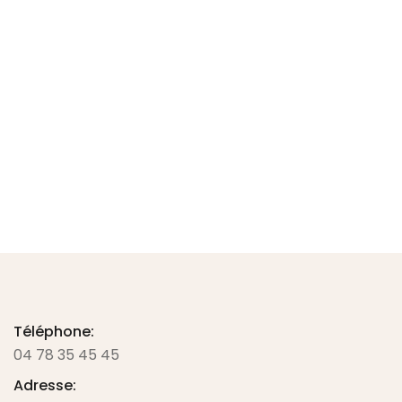
Rhéostat standard + cable
62.80
€
TTC -
52.33
€
HT
Ajouter au panier
Téléphone:
04 78 35 45 45
Adresse: