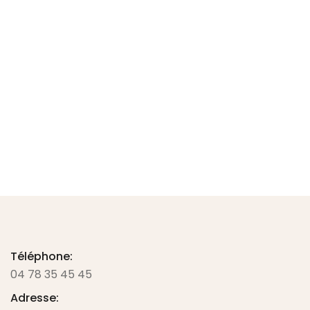
Thermotranchet + générateur
Call for Price
Prix sur demande
Téléphone:
04 78 35 45 45
Adresse: