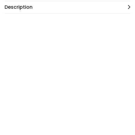
Description
Machine de coupe SW 202TC ou 203TC
Call for Price